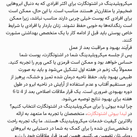
میکروبلیدینگ در اشتوتگارت برای اکثر افرادی که به دنبال ابروهایی
ضخیم‌تر یا متقارن‌تر هستند مناسب است. با این حال، ممکن است
برای افرادی که پوست خیلی چربی دارند مناسب نباشد، زیرا ممکن
است رنگدانه‌ها به خوبی حفظ نشوند. زنان باردار یا افرادی با شرایط
خاص پوستی باید قبل از ادامه کار با یک متخصص بهداشتی مشورت
کنند.
فرآیند بهبود و مراقبت بعد از عمل
پس از جلسه میکروبلیدینگ شما در اشتوتگارت، پوست شما
حساس خواهد بود و ممکن است قرمزی یا کمی ورم را تجربه کنید.
معمولاً یک زخم در هفته اول تشکیل می‌شود و باید به صورت
طبیعی بهبود یابد. حفظ ناحیه درمان شده تمیز و خشک، پرهیز از
نور مستقیم آفتاب و عدم استفاده از آرایش در ناحیه ابرو در طول
دوره بهبودی ضروری است. یک قرار ملاقات اصلاحی بعد از 4 تا 6
هفته برای بهبود نتایج توصیه می‌شود.
چرا لیده بیوتی را برای میکروبلیدینگ در اشتوتگارت انتخاب کنیم؟
در
لیدا بیوتی اشتوتگارت
، متخصصان با تجربه ما متعهد به ارائه
بالاترین کیفیت خدمات میکروبلیدینگ هستند. ما یک تجربه راحت
و شخصی‌سازی شده را برای کمک به شما در دستیابی به ابروهای
رویایی‌تان تضمین می‌کنیم. همین امروز قرار ملاقات خود را رزرو