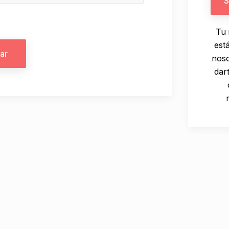
Tu 
est
ar
noso
dar