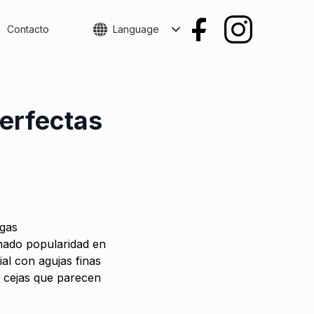
Contacto
Language
Perfectas
rgas
ado popularidad en
ial con agujas finas
n cejas que parecen