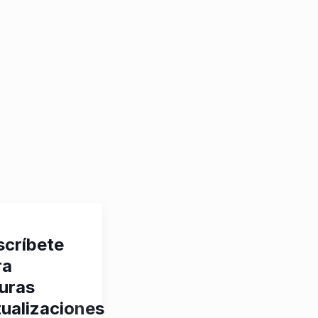
scríbete
ra
turas
tualizaciones