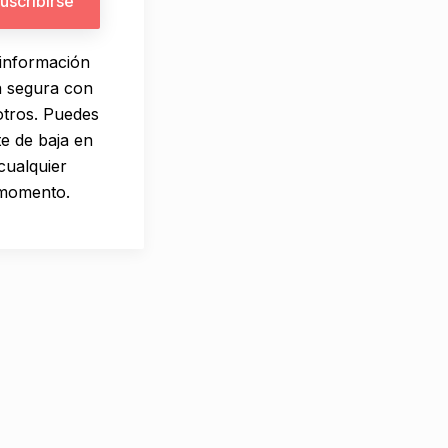
información
á segura con
tros. Puedes
te de baja en
cualquier
momento.