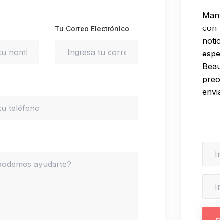
Mant
con 
Tu Correo Electrónico
noti
espe
Beau
preo
envi