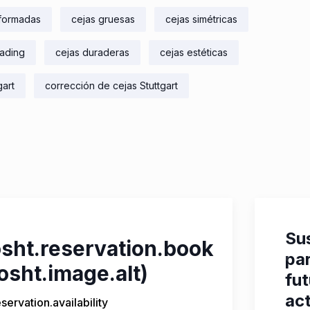
 formadas
cejas gruesas
cejas simétricas
lading
cejas duraderas
cejas estéticas
gart
corrección de cejas Stuttgart
Su
sht.reservation.book
pa
osht.image.alt)
fu
ac
servation.availability