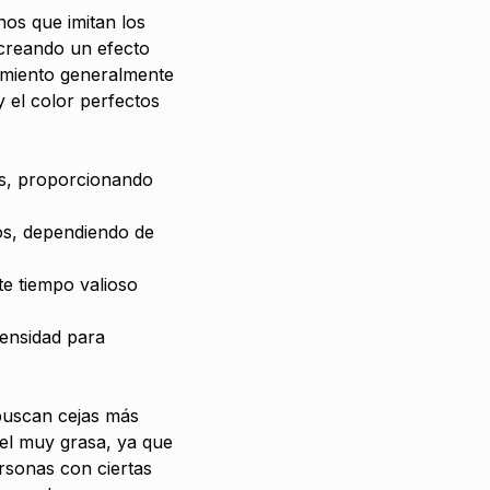
nos que imitan los
 creando un efecto
atamiento generalmente
y el color perfectos
jas, proporcionando
ños, dependiendo de
te tiempo valioso
densidad para
 buscan cejas más
iel muy grasa, ya que
rsonas con ciertas