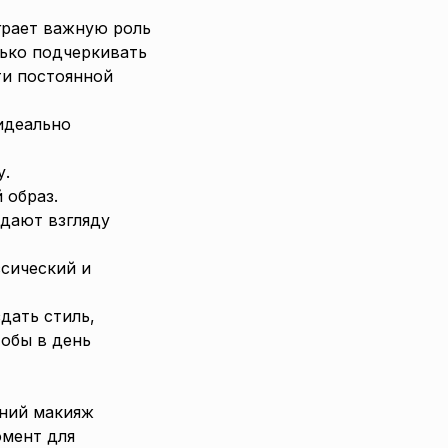
грает важную роль
лько подчеркивать
ти постоянной
идеально
у.
 образ.
идают взгляду
сический и
дать стиль,
тобы в день
рний макияж
омент для