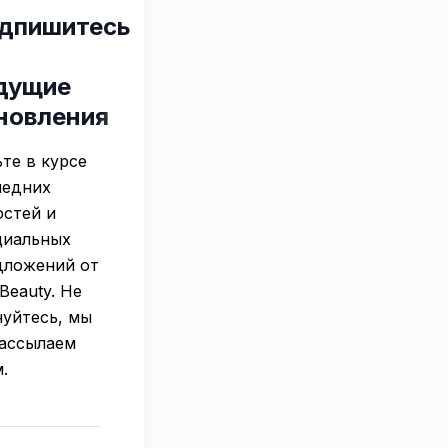
дпишитесь
дущие
новления
те в курсе
ледних
остей и
циальных
дложений от
 Beauty. Не
нуйтесь, мы
рассылаем
.