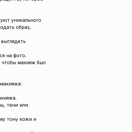
буют уникального
здать образ,
 выглядеть
ся на фото.
, чтобы макияж был
 макияжа:
акияжа.
шь, тени или
му тону кожи и