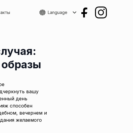
такты
Language
лучая:
 образы
ое
одчеркнуть вашу
бенный день
ияж способен
дебном, вечернем и
здания желаемого