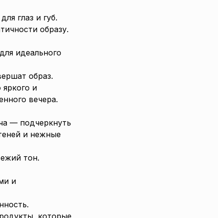
ля глаз и губ.
тичности образу.
 для идеального
вершат образ.
 яркого и
енного вечера.
ча — подчеркнуть
теней и нежные
ежий тон.
ми и
нность.
родукты, которые