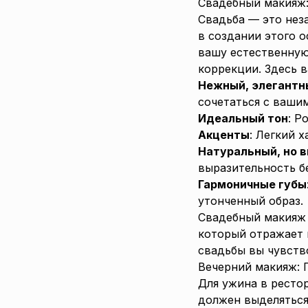
Свадебный макияж:
Свадьба — это нез
в создании этого 
вашу естественную
коррекции. Здесь 
Нежный, элегантн
сочетаться с ваши
Идеальный тон
: Р
Акценты
: Легкий 
Натуральный, но 
выразительность б
Гармоничные губы
утонченный образ.
Свадебный макияж 
который отражает 
свадьбы вы чувств
Вечерний макияж: 
Для ужина в ресто
должен выделяться