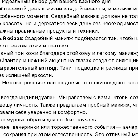
 Идеальный выбор для вашего важного дня
абываемый день в жизни каждой невесты, и макияж и
особенного момента. Свадебный макияж должен не то
 красоту, но и держаться весь день без необходимос
важны правильные продукты и техники.
ый образ
: Свадебный макияж подбирается так, чтобы 
м оттенком кожи и платьем.
овный тон кожи благодаря стойкому и легкому макияж
хайлайтер и нежный акцент на глазах создают сияющий
выразительный взгляд
: Тени, подводка и ресницы пр
ез излишней яркости.
: Нежные розовые или нюдовые оттенки создают клас
всегда индивидуален. Мы работаем с вами, чтобы соз
вашу личность. Также предлагаем пробный макияж, ч
овали себя уверенно и комфортно.
Гламурные образы для особых случаев
ране, вечеринки или торжественного события — вече
, сохраняя при этом естественность. Это отличный м