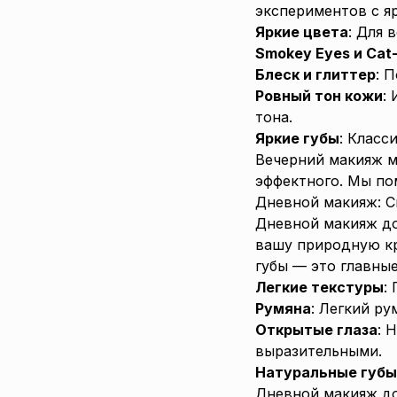
экспериментов с я
Яркие цвета
: Для 
Smokey Eyes и Cat
Блеск и глиттер
: 
Ровный тон кожи
:
тона.
Яркие губы
: Класс
Вечерний макияж м
эффектного. Мы по
Дневной макияж: С
Дневной макияж до
вашу природную кр
губы — это главны
Легкие текстуры
:
Румяна
: Легкий р
Открытые глаза
: 
выразительными.
Натуральные губы
Дневной макияж до