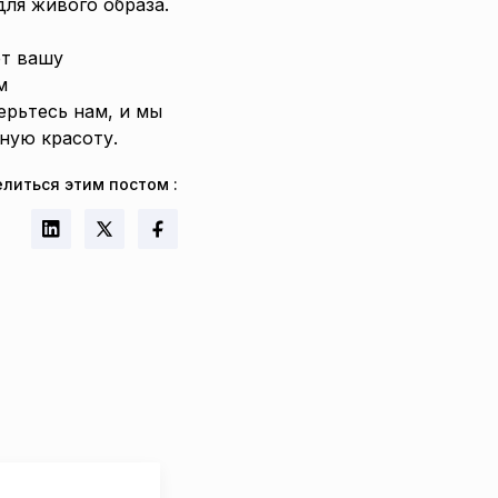
ля живого образа.
ет вашу
м
ерьтесь нам, и мы
ную красоту.
литься этим постом
: