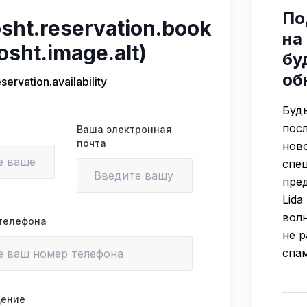
По
sht.reservation.book
на
osht.image.alt)
бу
об
servation.availability
Будь
пос
Ваша электронная
почта
нов
спе
пре
Lida
вол
телефона
не 
спам
щение