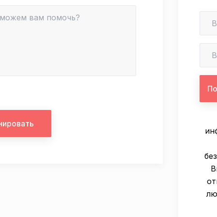
нировать
ин
бе
В
от
лю