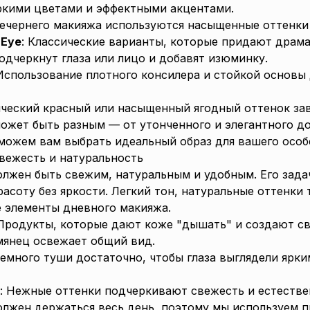
ркими цветами и эффектными акцентами.
вечернего макияжа используются насыщенные оттенки д
-Eye
: Классические варианты, которые придают драма
Подчеркнут глаза или лицо и добавят изюминку.
 Использование плотного консилера и стойкой основы
ический красный или насыщенный ягодный оттенок за
ожет быть разным — от утонченного и элегантного до
можем вам выбрать идеальный образ для вашего особ
вежесть и натуральность
лжен быть свежим, натуральным и удобным. Его зада
асоту без яркости. Легкий тон, натуральные оттенки 
е элементы дневного макияжа.
 Продукты, которые дают коже "дышать" и создают св
умянец освежает общий вид.
Немного туши достаточно, чтобы глаза выглядели ярки
: Нежные оттенки подчеркивают свежесть и естестве
лжен держаться весь день, поэтому мы используем п