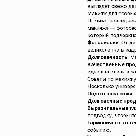
выглядят свежо даж
Макияж для особых
Помимо повседневн
макияжа — фотосес
который подчеркне
Фотосессии
: От д
великолепно в кадр
Долговечность
: М
Качественные пр
идеальным как в жи
Советы по макияжу
Несколько универс
Подготовка кожи
:
Долговечные про
Выразительные гл
подводку, чтобы п
Гармоничные отте
событию.